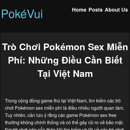
PokéVui
Home
Posts
About Us
Trò Chơi Pokémon Sex Miễn
Phí: Những Điều Cần Biết
Tại Việt Nam
Trong cộng đồng game thủ tại Việt Nam, tìm kiếm các trò
chơi Pokémon sex miễn phí là điều nhiều người quan tâm.
Tuy nhiên, cần lưu ý rằng các game Pokémon sex free
thường không chính thống và có thể gây rủi ro về bảo mật.
Người chơi nên cẩn thận khi tìm kiếm và tải về các trò chơi