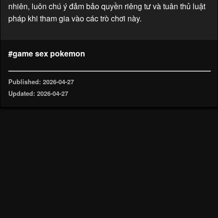
nhiên, luôn chú ý đảm bảo quyền riêng tư và tuân thủ luật
pháp khi tham gia vào các trò chơi này.
#game sex pokemon
Published: 2026-04-27
Updated: 2026-04-27