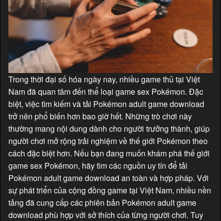
Trong thời đại số hóa ngày nay, nhiều game thủ tại Việt
Nam đã quan tâm đến thể loại game sex Pokémon. Đặc
biệt, việc tìm kiếm và tải Pokémon adult game download
trở nên phổ biến hơn bao giờ hết. Những trò chơi này
thường mang nội dung dành cho người trưởng thành, giúp
người chơi mở rộng trải nghiệm về thế giới Pokémon theo
cách đặc biệt hơn. Nếu bạn đang muốn khám phá thế giới
game sex Pokémon, hãy tìm các nguồn uy tín để tải
Pokémon adult game download an toàn và hợp pháp. Với
sự phát triển của cộng đồng game tại Việt Nam, nhiều nền
tảng đã cung cấp các phiên bản Pokémon adult game
download phù hợp với sở thích của từng người chơi. Tuy