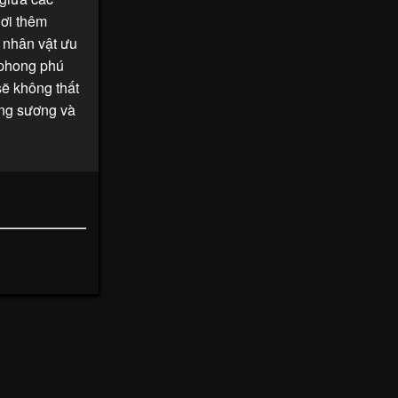
hơi thêm
 nhân vật ưu
 phong phú
sẽ không thất
ng sương và