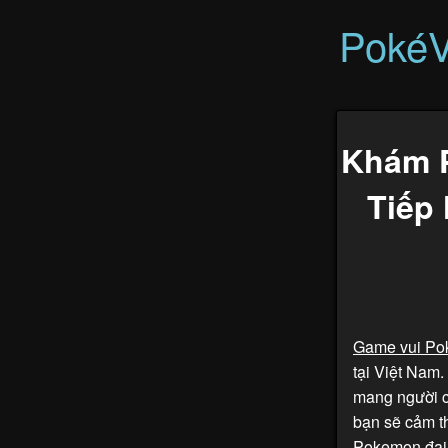
PokéV
Khám P
Tiếp
Game vui Po
tại Việt Nam
mang người c
bạn sẽ cảm t
Pokemon đại 